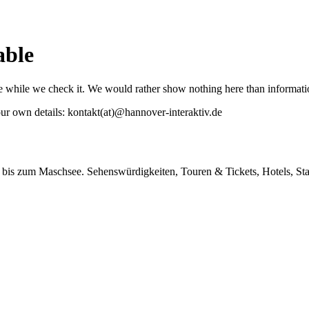
able
line while we check it. We would rather show nothing here than informat
our own details:
kontakt
(at)
@
hannover-interaktiv.de
bis zum Maschsee. Sehenswürdigkeiten, Touren & Tickets, Hotels, Stad