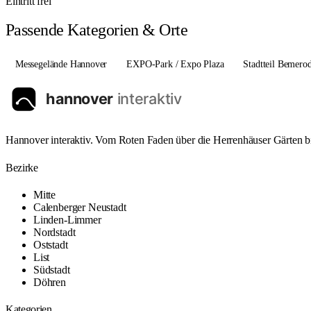
Eintritt frei
Passende Kategorien & Orte
Messegelände Hannover
EXPO-Park / Expo Plaza
Stadtteil Bemero
Hannover interaktiv. Vom Roten Faden über die Herrenhäuser Gärten bi
Bezirke
Mitte
Calenberger Neustadt
Linden-Limmer
Nordstadt
Oststadt
List
Südstadt
Döhren
Kategorien