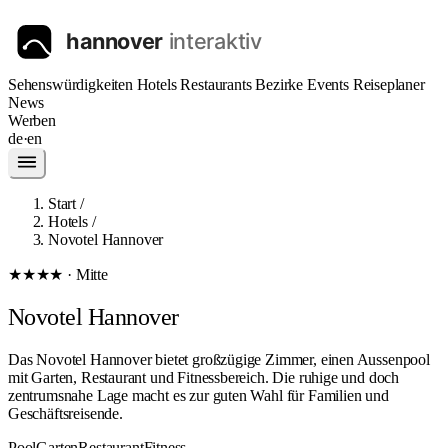
Sehenswürdigkeiten
Hotels
Restaurants
Bezirke
Events
Reiseplaner
News
Werben
de
·
en
Start
/
Hotels
/
Novotel Hannover
★★★★ · Mitte
Novotel Hannover
Das Novotel Hannover bietet großzügige Zimmer, einen Aussenpool
mit Garten, Restaurant und Fitnessbereich. Die ruhige und doch
zentrumsnahe Lage macht es zur guten Wahl für Familien und
Geschäftsreisende.
Pool
Garten
Restaurant
Fitness