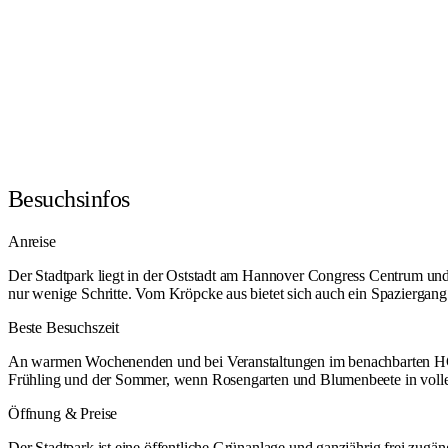
Besuchsinfos
Anreise
Der Stadtpark liegt in der Oststadt am Hannover Congress Centrum und 
nur wenige Schritte. Vom Kröpcke aus bietet sich auch ein Spaziergang
Beste Besuchszeit
An warmen Wochenenden und bei Veranstaltungen im benachbarten HCC is
Frühling und der Sommer, wenn Rosengarten und Blumenbeete in voller
Öffnung & Preise
Der Stadtpark ist eine öffentliche Grünanlage und ganzjährig frei zug