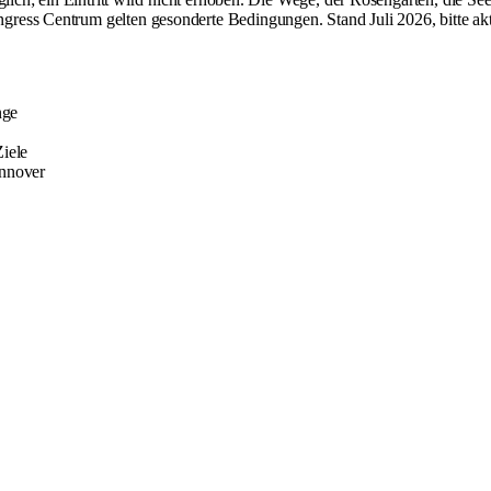
ress Centrum gelten gesonderte Bedingungen. Stand Juli 2026, bitte akt
nge
Ziele
annover