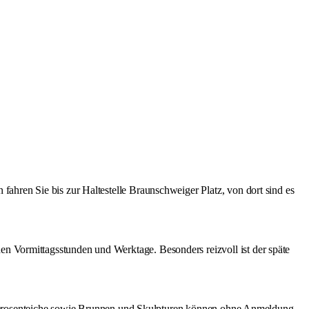
ahren Sie bis zur Haltestelle Braunschweiger Platz, von dort sind es
n Vormittagsstunden und Werktage. Besonders reizvoll ist der späte
ie Seerosenteiche sowie Brunnen und Skulpturen können ohne Anmeldung