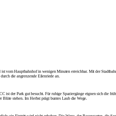
ist vom Hauptbahnhof in wenigen Minuten erreichbar. Mit der Stadtbahn f
 durch die angrenzende Eilenriede an.
t der Park gut besucht. Für ruhige Spaziergänge eignen sich die frühe
 Blüte stehen. Im Herbst prägt buntes Laub die Wege.
änglich; ein Eintritt wird nicht erhoben. Die Wege, der Rosengarten, d